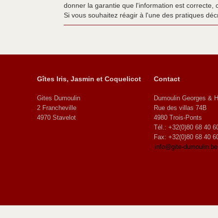
donner la garantie que l'information est correcte,
Si vous souhaitez réagir à l'une des pratiques décr
Gîtes Iris, Jasmin et Coquelicot
Contact
Gites Dumoulin
Dumoulin Georges & H
2 Francheville
Rue des villas 74B
4970 Stavelot
4980 Trois-Ponts
Tél.: +32(0)80 68 40 6
Fax: +32(0)80 68 40 6
info@gite-dumoulin.be