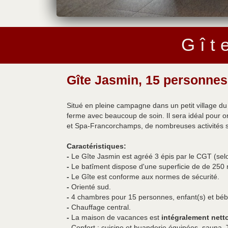
G î t 
Gîte Jasmin, 15 personnes
Situé en pleine campagne dans un petit village 
ferme avec beaucoup de soin. Il sera idéal pour o
et Spa-Francorchamps, de nombreuses activités s
Caractéristiques:
-
Le Gîte Jasmin est agréé 3 épis par le CGT (sel
-
Le batîment dispose d'une superficie de de 250 
-
Le Gîte est conforme aux normes de sécurité.
-
Orienté sud.
-
4 chambres pour 15 personnes, enfant(s) et bébé
-
Chauffage central.
-
La maison de vacances est
intégralement netto
-
Confort : cuisine et buanderie équipées, sauna, 