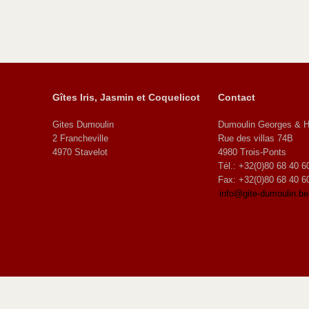
Gîtes Iris, Jasmin et Coquelicot
Contact
Gites Dumoulin
Dumoulin Georges & H
2 Francheville
Rue des villas 74B
4970 Stavelot
4980 Trois-Ponts
Tél.: +32(0)80 68 40 6
Fax: +32(0)80 68 40 6
info@gite-dumoulin.be