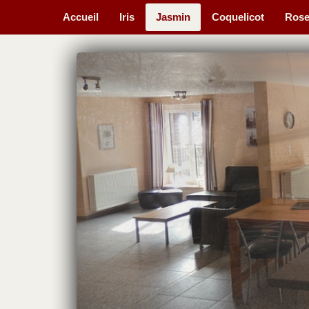
Accueil
Iris
Jasmin
Coquelicot
Ros